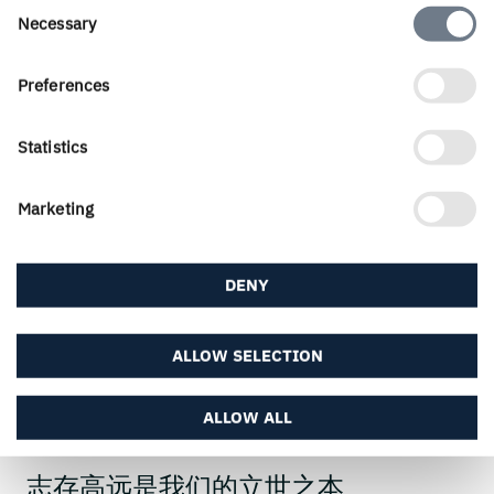
Consent
Necessary
Selection
Preferences
Statistics
Marketing
Please
accept Marketing and Statistics cookies
DENY
to view this content.
ALLOW SELECTION
ALLOW ALL
我们是豪盟
志存高远是我们的立世之本