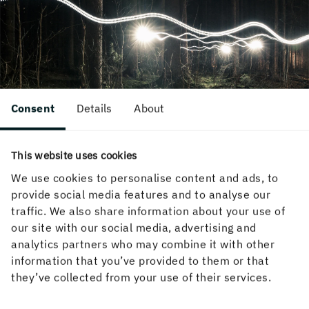
Consent
Details
About
豪盟伊格森德纸板与豪盟造纸公司合
This website uses cookies
并
We use cookies to personalise content and ads, to
provide social media features and to analyse our
豪盟集团的纸板和纸业业务已合并为一个新的业务
traffic. We also share information about your use of
领域 - “豪盟纸业”，以提高效率、竞争力和发展机
our site with our social media, advertising and
会。
analytics partners who may combine it with other
information that you’ve provided to them or that
they’ve collected from your use of their services.
有关合并的更多信息