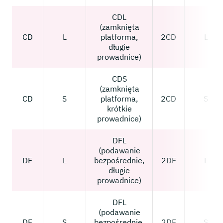
CDL
(zamknięta
CD
L
platforma,
2CD
L
długie
prowadnice)
CDS
(zamknięta
CD
S
platforma,
2CD
S
krótkie
prowadnice)
DFL
(podawanie
DF
L
bezpośrednie,
2DF
L
długie
prowadnice)
DFL
(podawanie
DF
S
bezpośrednie,
2DF
S