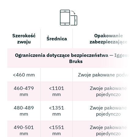
Szerokość
Opakowanie
Średnica
zwoju
zabezpieczające
Ograniczenia dotyczące bezpieczeństwa — Iggesund
Bruks
<460 mm
Zwoje pakowane podwójni
460-479
<1101
Zwoje pakowane
mm
mm
pojedynczo
480-489
<1351
Zwoje pakowane
mm
mm
pojedynczo
490-501
<1551
Zwoje pakowane
mm
mm
pojedynczo