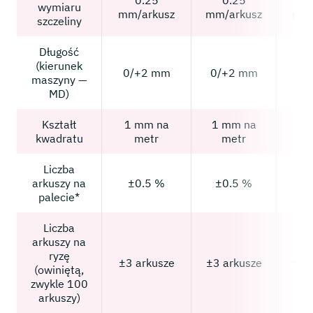
wymiaru
mm/arkusz
mm/arkusz
mm/
szczeliny
Długość
(kierunek
0/+2 mm
0/+2 mm
0/
maszyny —
MD)
Kształt
1 mm na
1 mm na
1 
kwadratu
metr
metr
Liczba
arkuszy na
±0.5 %
±0.5 %
palecie*
Liczba
arkuszy na
ryzę
±3 arkusze
±3 arkusze
±3 
(owiniętą,
zwykle 100
arkuszy)