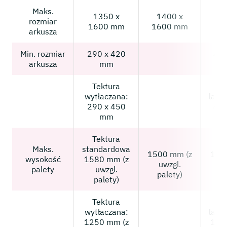
Maks.
1350 x
1400 x
1
rozmiar
1600 mm
1600 mm
16
arkusza
Min. rozmiar
290 x 420
405
arkusza
mm
Tektura
Te
wytłaczana:
lami
290 x 450
400
mm
Tektura
Maks.
standardowa
1500 mm (z
158
wysokość
1580 mm (z
uwzgl.
u
palety
uwzgl.
palety)
pa
palety)
Tektura
Te
wytłaczana:
lami
1250 mm (z
114