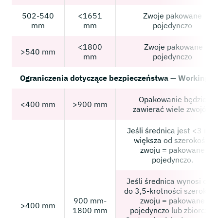
502-540
<1651
Zwoje pakowane
mm
mm
pojedynczo
<1800
Zwoje pakowane
>540 mm
mm
pojedynczo
Ograniczenia dotyczące bezpieczeństwa — Workingto
Opakowanie będzie
<400 mm
>900 mm
zawierać wiele zwojów
Jeśli średnica jest <3 raz
większa od szerokości
zwoju = pakowane
pojedynczo.
Jeśli średnica wynosi od 
do 3,5-krotności szerokośc
900 mm-
zwoju = pakowane
>400 mm
1800 mm
pojedynczo lub zbiorczo.