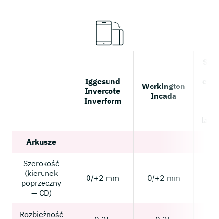
Str
Po
Iggesund
ekst
Workington
Invercote
Po
Incada
Inverform
f
te
lam
Arkusze
Szerokość
(kierunek
0/+2 mm
0/+2 mm
0/
poprzeczny
— CD)
Rozbieżność
0.25
0.25