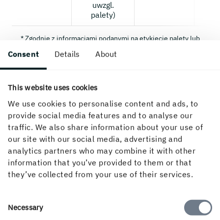
uwzgl.
u
palety)
pa
* Zgodnie z informacjami podanymi na etykiecie palety lub
zwoju.
Consent
Details
About
This website uses cookies
We use cookies to personalise content and ads, to
provide social media features and to analyse our
traffic. We also share information about your use of
our site with our social media, advertising and
analytics partners who may combine it with other
information that you’ve provided to them or that
Iggesund
they’ve collected from your use of their services.
Working
Invercote
Incad
Inverform
Consent
Necessary
Selection