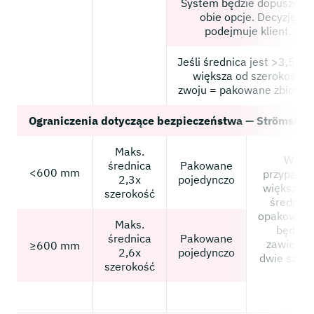
System będzie dopuszcza
obie opcje. Decyzję
podejmuje klient.
Jeśli średnica jest >3,5 ra
większa od szerokości
zwoju = pakowane zbiorczo
Ograniczenia dotyczące bezpieczeństwa — Strömsbru
Maks.
W
średnica
Pakowane
<600 mm
przypadk
2,3x
pojedynczo
większych
szerokość
średnic
opakowani
Maks.
będą
średnica
Pakowane
zawierać
≥600 mm
2,6x
pojedynczo
dwie sztuki
szerokość