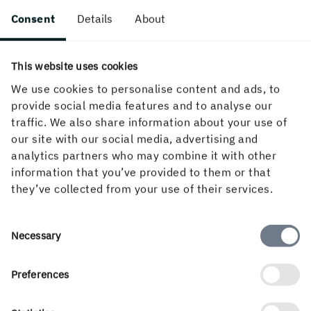
les couches d'encre et de vernis résistent encore
Consent
Details
About
plus à l'usure
très peu ou pas de perte de carton.
This website uses cookies
We use cookies to personalise content and ads, to
Inconvénients:
provide social media features and to analyse our
ne convient pas à une linéature élevée (de plus de
traffic. We also share information about your use of
100 lignes/pouce)
our site with our social media, advertising and
analytics partners who may combine it with other
par rapport aux autres méthodes d'impression,
information that you’ve provided to them or that
l'échelle des nuances est moins étendue (les zones
they’ve collected from your use of their services.
très lumineuses et ombrées sont mal reproduites)
la plupart des imprimeurs n'utilisent pas plusieurs
groupes d'impression, ce qui complique le repérage
Consent
Necessary
des travaux à plusieurs couleurs
Selection
le repérage des couleurs avec une production
Preferences
précédente est difficile.