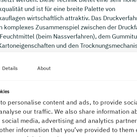
qualität und ist für eine breite Palette von
auflagen wirtschaftlich attraktiv. Das Druckverfah
ein komplexes Zusammenspiel zwischen der Druckf
Feuchtmittel (beim Nassverfahren), dem Gummitu
Kartoneigenschaften und den Trocknungsmechan
e Druck, Temperatur und
kmaschinengeschwindigkeit. Dünner Karton kann 
Details
About
gleichen Druckmaschinentyp bedruckt werden wi
er. Dickeren oder steiferen Karton bedruckt man j
sten in einer für dickeren Karton geeigneten
okies
kmaschine. Bei diesem Maschinentyp sind die Wa
to personalise content and ads, to provide soci
die Bogenfördersysteme für dickere und steifere
analyse our traffic. We also share information a
materialien ausgelegt. Mit ihren doppelt so große
r social media, advertising and analytics partn
kzylindern und besonderen Bogenführungssystem
other information that you’ve provided to them 