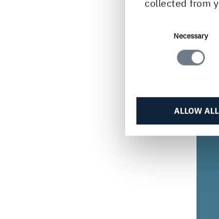
eign
collected from y
steif
Consent
Necessary
Selection
ALLOW ALL