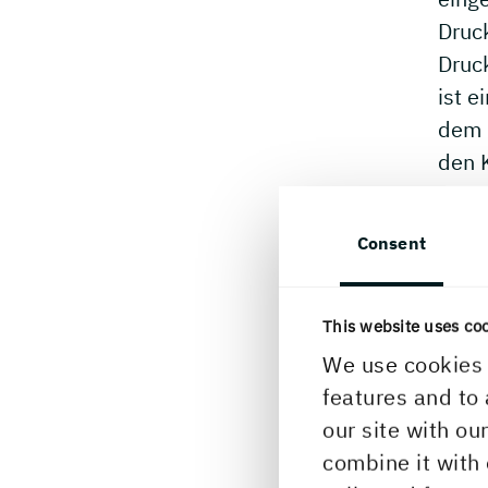
Druck
Druck
ist 
dem 
den 
sowi
Druc
Consent
dem 
Papi
am be
This website uses co
Druc
We use cookies 
und 
features and to 
Basis
our site with ou
Druc
combine it with 