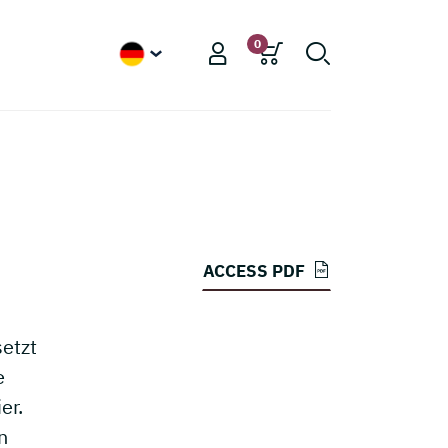
0
German
ACCESS PDF
setzt
e
er.
n