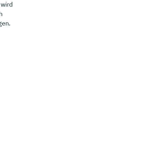
 wird
h
gen.