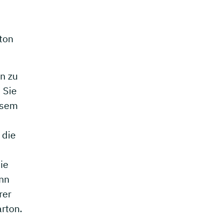
ton
n zu
 Sie
esem
 die
ie
nn
rer
rton.