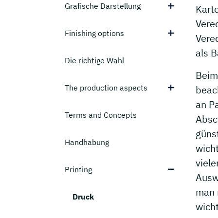
Grafische Darstellung
Kart
Vere
Finishing options
Vere
als B
Die richtige Wahl
Beim
The production aspects
beac
an P
Terms and Concepts
Absch
günst
Handhabung
wicht
viel
Printing
Ausw
man n
Druck
wicht