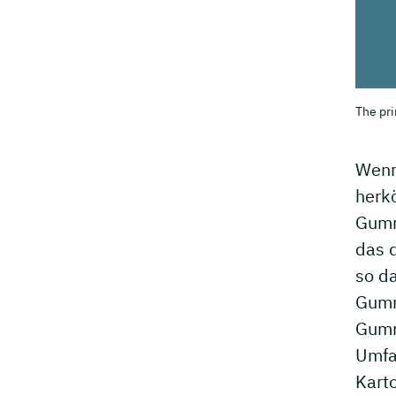
The pri
Wenn 
herk
Gumm
das 
so d
Gumm
Gumm
Umfa
Karto