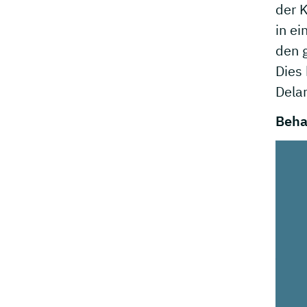
der 
in e
den 
Dies
Dela
Beha