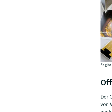
Es gibt
Of
Der O
von 
einge