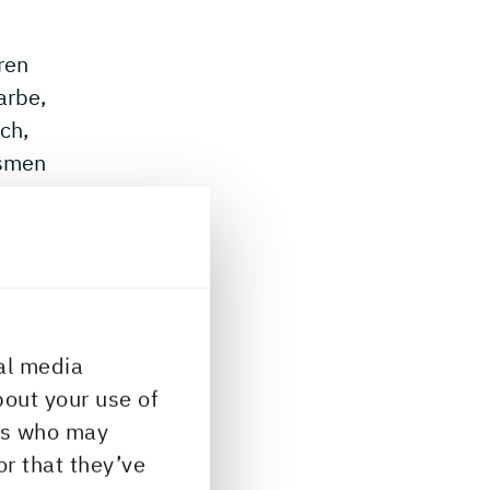
ren
arbe,
ch,
ismen
mit
e
edoch
lzen
al media
bout your use of
n
ers who may
en
or that they’ve