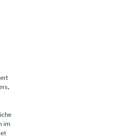
ert
ers,
iche
n im
tet