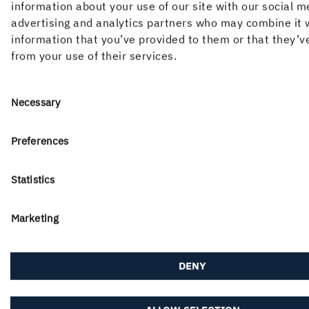
information about your use of our site with our social m
beeinflussen, da die Farbschicht sonst womöglich
advertising and analytics partners who may combine it 
nicht ausreichend haftet.
information that you’ve provided to them or that they’v
from your use of their services.
Consent
Necessary
Selection
Preferences
How can we help you?
Statistics
If you didn't find what you were looking for, try any
of the links below or find your local contact in our
Marketing
contact portal...
DENY
About us