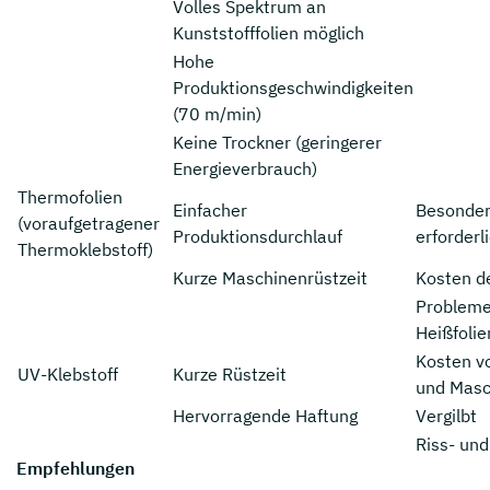
Volles Spektrum an
Kunststofffolien möglich
Hohe
Produktionsgeschwindigkeiten
(70 m/min)
Keine Trockner (geringerer
Energieverbrauch)
Thermofolien
Einfacher
Besonder
(voraufgetragener
Produktionsdurchlauf
erforderl
Thermoklebstoff)
Kurze Maschinenrüstzeit
Kosten de
Probleme
Heißfoli
Kosten vo
UV-Klebstoff
Kurze Rüstzeit
und Masc
Hervorragende Haftung
Vergilbt
Riss- und
Empfehlungen