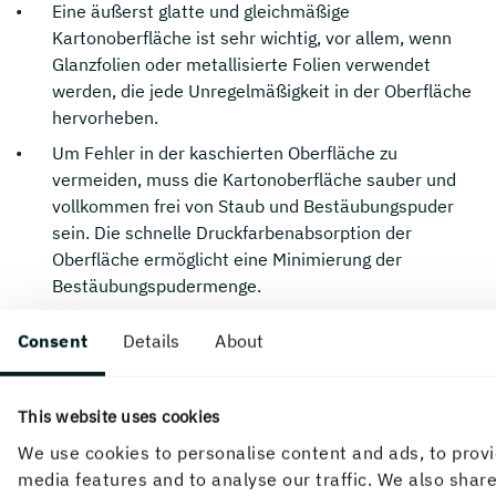
Eine äußerst glatte und gleichmäßige
Kartonoberfläche ist sehr wichtig, vor allem, wenn
Glanzfolien oder metallisierte Folien verwendet
werden, die jede Unregelmäßigkeit in der Oberfläche
hervorheben.
Um Fehler in der kaschierten Oberfläche zu
vermeiden, muss die Kartonoberfläche sauber und
vollkommen frei von Staub und Bestäubungspuder
sein. Die schnelle Druckfarbenabsorption der
Oberfläche ermöglicht eine Minimierung der
Bestäubungspudermenge.
Grafikkarton zeigt sehr gute Ergebnisse mit
Consent
Details
About
Klebstoffen auf Wasserbasis, allerdings müssen die
Druckfarben bei diesem Klebstofftyp sehr sorgfältig
ausgewählt werden.
This website uses cookies
Wenn der Klebstoff mit den Druckfarben in Berührung
We use cookies to personalise content and ads, to provi
kommt, muss vor allem darauf geachtet werden,
media features and to analyse our traffic. We also shar
dass Druckfarbe und Klebstoff sich nicht gegenseitig