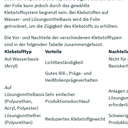
der Folie kann jedoch durch das gewählte
Klebstoffsystem begrenzt sein. Bei Klebstoffen auf
Wasser- und Lösungsmittelbasis wird die Folie
getrocknet, um die Zügigkeit des Klebstoffs zu erhöhen.
Die Vor- und Nachteile der verschiedenen Klebstofftypen
sind in der folgenden Tabelle zusammengefasst.
Klebstofftyp
Vorteile
Nachteil
Auf Wasserbasis
Nicht für 
Lichtbeständigkeit
(Acryl)
Basiskar
Gutes Rill-, Präge- und
Heißfolienprägeverhalten
Auf
Anlagen 
Lösungsmittelbasis
Sehr einfacher
Lösungsm
(Polyurethan,
Produktionsdurchlauf
erforderl
Acryl, Polyester)
Lösungsmittelfrei
Schwieri
Reduziertes Klebstoffgewicht
(Polyurethan)
Produkti