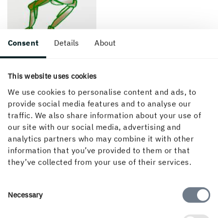
Consent
Details
About
Laserschnitt.
This website uses cookies
We use cookies to personalise content and ads, to
Kolbenstanzen
provide social media features and to analyse our
traffic. We also share information about your use of
Kolbenstanzen ist ein kraftvolles Stanzverfahren, um
our site with our social media, advertising and
große Stückzahlen von kleinen Formen wie Etiketten,
analytics partners who may combine it with other
Umschläge und Karten zu stanzen. Anders als beim
information that you’ve provided to them or that
herkömmlichen Stanzen, bei dem jeweils nur ein Bogen
they’ve collected from your use of their services.
gestanzt wird, wird Kolbenstanzen eingesetzt, um einen
ganzen Kartonstapel in einem Arbeitsgang zu stanzen.
Um Abfall zu vermeiden, wird der Karton erst auf die
Consent
Necessary
Größe der vorgesehenen Form zugeschnitten.
Selection