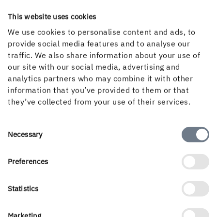
Verfahren ähnelt der Fadenheftung, ist jedoch
kostengünstiger. Es sorgt für zusätzliche Stabilität,
This website uses cookies
Haltbarkeit und ein hochwertiges Aussehen bei
We use cookies to personalise content and ads, to
Einbänden für Druckerzeugnisse wie z. B. große
provide social media features and to analyse our
Lehrbücher. Die Bogen werden mit einem besonderen
traffic. We also share information about your use of
Kunststofffaden zusammengeheftet. Nach dem Falten
our site with our social media, advertising and
werden die Fäden geschmolzen und der Buchblock direkt
analytics partners who may combine it with other
auf die Rückseite des Einbands geklebt.
information that you’ve provided to them or that
they’ve collected from your use of their services.
Wichtige Kartoneigenschaften
Die für die Erzielung einer einwandfreien Bindung
erforderlichen Kartoneigenschaften sind Festigkeit und
Consent
Necessary
Elastizität, Konstanz bei der Planlage und Stabilität sowie
Selection
gute Schneid-, Rill-, Falt- und Klebeeigenschaften.
Preferences
Statistics
Marketing